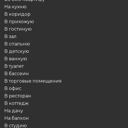
На кухню
В коридор
В прихожую
В гостиную
В зал
В спальню
В детскую
В ванную
В туалет
В бассеин
В торговые помещения
В офис
В ресторан
В коттедж
На дачу
На балкон
В студию