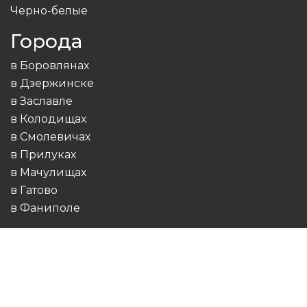
Черно-белые
Города
в Боровлянах
в Дзержинске
в Заславле
в Колодищах
в Смолевичах
в Прилуках
в Мачулищах
в Гатово
в Фаниполе